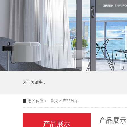
热门关键字：
您的位置：
首页
>
产品展示
产品展示
产品展示