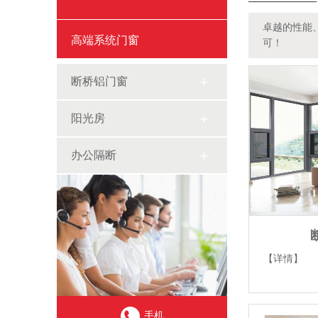
卓越的性能
高端系统门窗
可！
断桥铝门窗
阳光房
办公隔断
【详情】
手机